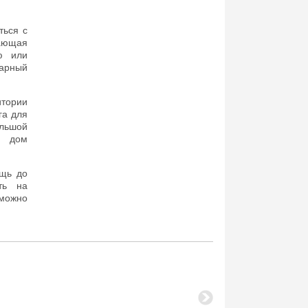
ться с
жающая
ю или
нарный
итории
га для
льшой
а дом
ощь до
ть на
можно