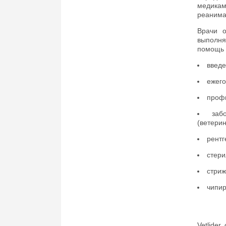
медика
реанима
Врачи о
выполня
помощь 
введе
ежего
профи
заб
(ветери
рентг
стери
стриж
чипир
Vetlide