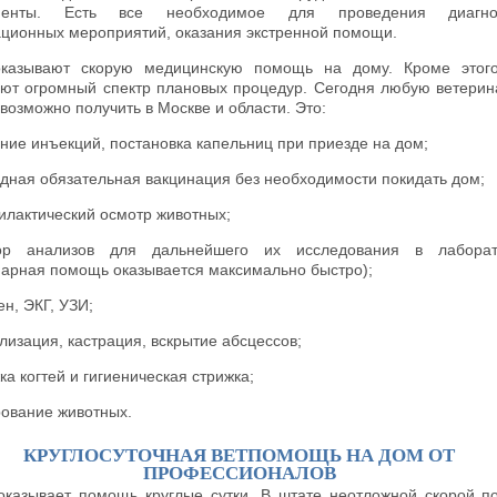
менты. Есть все необходимое для проведения диагнос
ционных мероприятий, оказания экстренной помощи.
казывают скорую медицинскую помощь на дому. Кроме этого
ют огромный спектр плановых процедур. Сегодня любую ветери
возможно получить в Москве и области. Это:
ние инъекций, постановка капельниц при приезде на дом;
дная обязательная вакцинация без необходимости покидать дом;
лактический осмотр животных;
ор анализов для дальнейшего их исследования в лаборат
нарная помощь оказывается максимально быстро);
ен, ЭКГ, УЗИ;
лизация, кастрация, вскрытие абсцессов;
ка когтей и гигиеническая стрижка;
ование животных.
КРУГЛОСУТОЧНАЯ ВЕТПОМОЩЬ НА ДОМ ОТ
ПРОФЕССИОНАЛОВ
r оказывает помощь круглые сутки. В штате неотложной скорой 