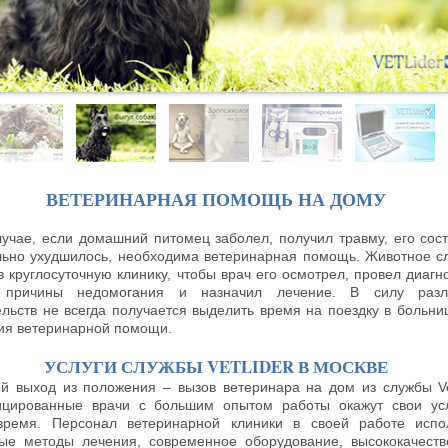
ВЕТЕРИНАРНАЯ ПОМОЩЬ НА ДОМУ
лучае, если домашний питомец заболел, получил травму, его сос
льно ухудшилось, необходима ветеринарная помощь. Животное с
в круглосуточную клинику, чтобы врач его осмотрел, провел диагно
 причины недомогания и назначил лечение. В силу разл
ельств не всегда получается выделить время на поездку в больни
ия ветеринарной помощи.
УСЛУГИ СЛУЖБЫ VETLIDER В МОСКВЕ
й выход из положения – вызов ветеринара на дом из службы Vet
цированные врачи с большим опытом работы окажут свои ус
ремя. Персонал ветеринарной клиники в своей работе испо
ые методы лечения, современное оборудование, высококачест