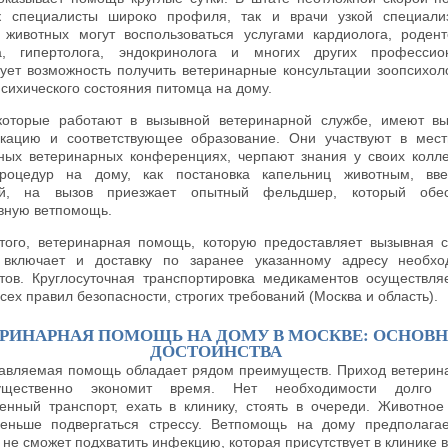
к специалисты широко профиля, так и врачи узкой специали
 животных могут воспользоваться услугами кардиолога, родент
а, гипертолога, эндокринолога и многих других профессио
ует возможность получить ветеринарные консультации зоопсихол
психического состояния питомца на дому.
которые работают в вызывной ветеринарной службе, имеют в
кацию и соответствующее образование. Они участвуют в мес
ных ветеринарных конференциях, черпают знания у своих колле
роцедур на дому, как постановка капельниц животным, вве
ий, на вызов приезжает опытный фельдшер, который обес
вную ветпомощь.
того, ветеринарная помощь, которую предоставляет вызывная 
r, включает и доставку по заранее указанному адресу необх
тов. Круглосуточная транспортировка медикаментов осуществля
сех правил безопасности, строгих требований (Москва и область).
ЕРИНАРНАЯ ПОМОЩЬ НА ДОМУ В МОСКВЕ: ОСНОВ
ДОСТОИНСТВА
авляемая помощь обладает рядом преимуществ. Приход ветерин
щественно экономит время. Нет необходимости долго 
енный транспорт, ехать в клинику, стоять в очереди. Животное
еньше подвергаться стрессу. Ветпомощь на дому предполагае
не сможет подхватить инфекцию, которая присутствует в клинике в