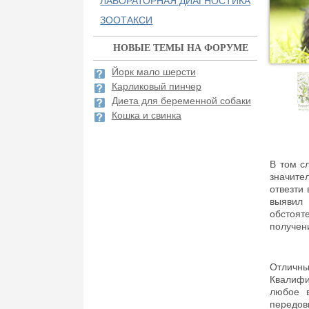
ЛАБОРАТОРНАЯ ДИАГНОСТИКА
ЗООТАКСИ
НОВЫЕ ТЕМЫ НА ФОРУМЕ
Йорк мало шерсти
Карликовый пинчер
Диета для беременной собаки
Кошка и свинка
В том с
значите
отвезти 
выявил
обстоят
получен
Отличны
Квалифи
любое в
передов