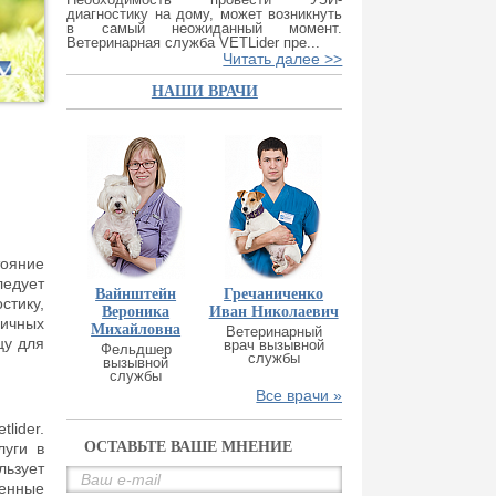
диагностику на дому, может возникнуть
в самый неожиданный момент.
Ветеринарная служба VETLider пре...
Читать далее >>
НАШИ ВРАЧИ
тояние
ледует
Вайнштейн
Гречаниченко
стику,
Вероника
Иван Николаевич
ичных
Михайловна
Ветеринарный
цу для
врач вызывной
Фельдшер
службы
вызывной
службы
Все врачи »
lider.
ОСТАВЬТЕ ВАШЕ МНЕНИЕ
луги в
льзует
венные