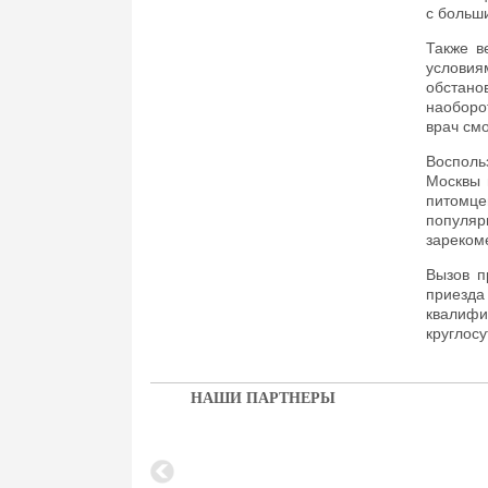
с больш
Также в
условия
обстано
наоборо
врач см
Восполь
Москвы 
питомц
популя
зареком
Вызов п
приезд
квалиф
круглосу
НАШИ ПАРТНЕРЫ