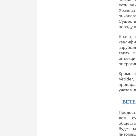
есть ка
Хозяева
онколог
Существ
поводу 
Врачи, 
квалифи
зарубеж
таких п
инъекц
операти
Кроме э
Vetlide
препара
учетом в
ВЕТ
Предост
дом су
обществ
будет м
питомец 