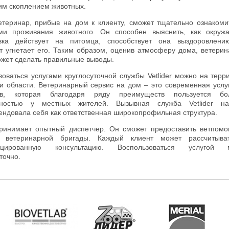
им скоплением животных.
етеринар, прибыв на дом к клиенту, сможет тщательно ознакоми
ми проживания животного. Он способен выяснить, как окру
вка действует на питомца, способствует она выздоровлени
т угнетает его. Таким образом, оценив атмосферу дома, ветери
ожет сделать правильные выводы.
зоваться услугами круглосуточной службы Vetlider можно на терр
и области. Ветеринарный сервис на дом – это современная услу
ев, которая благодаря ряду преимуществ пользуется бо
рностью у местных жителей. Вызывная служба Vetlider н
ендовала себя как ответственная широкопрофильная структура.
ринимает опытный диспетчер. Он сможет предоставить ветпом
а ветеринарной бригады. Каждый клиент может рассчитыва
ицированную консультацию. Воспользоваться услугой 
точно.