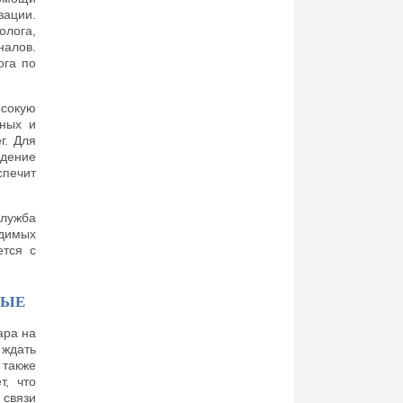
зации.
олога,
налов.
ога по
ысокую
тных и
г. Для
дение
печит
служба
одимых
ется с
НЫЕ
ара на
ждать
 также
т, что
 связи