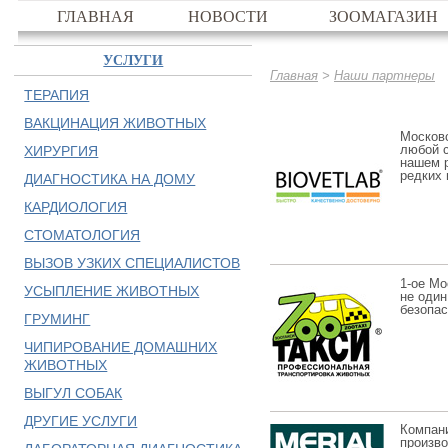
ГЛАВНАЯ
НОВОСТИ
ЗООМАГАЗИН
УСЛУГИ
>
Главная
Наши партнеры
ТЕРАПИЯ
ВАКЦИНАЦИЯ ЖИВОТНЫХ
Москов
любой с
ХИРУРГИЯ
нашем 
редких 
ДИАГНОСТИКА НА ДОМУ
КАРДИОЛОГИЯ
СТОМАТОЛОГИЯ
ВЫЗОВ УЗКИХ СПЕЦИАЛИСТОВ
1-ое Мо
УСЫПЛЕНИЕ ЖИВОТНЫХ
не один
безопас
ГРУМИНГ
ЧИПИРОВАНИЕ ДОМАШНИХ
ЖИВОТНЫХ
ВЫГУЛ СОБАК
ДРУГИЕ УСЛУГИ
Компани
произв