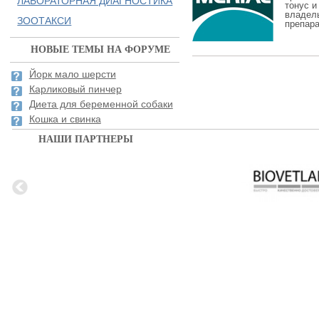
ЛАБОРАТОРНАЯ ДИАГНОСТИКА
тонус и
владел
ЗООТАКСИ
препара
НОВЫЕ ТЕМЫ НА ФОРУМЕ
Йорк мало шерсти
Карликовый пинчер
Диета для беременной собаки
Кошка и свинка
НАШИ ПАРТНЕРЫ