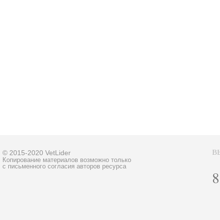
В
© 2015-2020 VetLider
Копирование материалов возможно только
с письменного согласия авторов ресурса
8