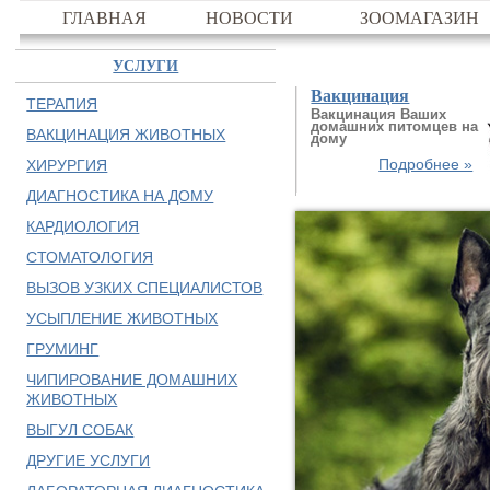
ГЛАВНАЯ
НОВОСТИ
ЗООМАГАЗИН
УСЛУГИ
Вакцинация
ТЕРАПИЯ
Вакцинация Ваших
домашних питомцев на
ВАКЦИНАЦИЯ ЖИВОТНЫХ
дому
Подробнее »
ХИРУРГИЯ
ДИАГНОСТИКА НА ДОМУ
КАРДИОЛОГИЯ
СТОМАТОЛОГИЯ
ВЫЗОВ УЗКИХ СПЕЦИАЛИСТОВ
УСЫПЛЕНИЕ ЖИВОТНЫХ
ГРУМИНГ
ЧИПИРОВАНИЕ ДОМАШНИХ
ЖИВОТНЫХ
ВЫГУЛ СОБАК
ДРУГИЕ УСЛУГИ