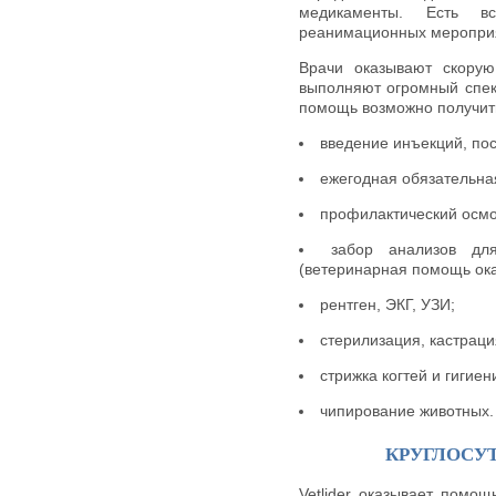
медикаменты. Есть в
реанимационных мероприя
Врачи оказывают скору
выполняют огромный спек
помощь возможно получить
введение инъекций, пос
ежегодная обязательна
профилактический осмо
забор анализов дл
(ветеринарная помощь ока
рентген, ЭКГ, УЗИ;
стерилизация, кастраци
стрижка когтей и гигиен
чипирование животных.
КРУГЛОСУ
Vetlider оказывает помо