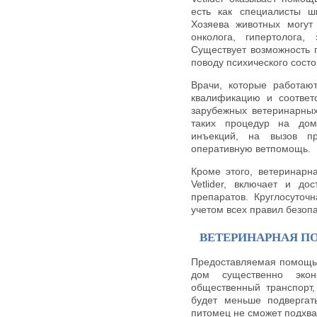
есть как специалисты ш
Хозяева животных могут 
онколога, гипертолога,
Существует возможность 
поводу психического сост
Врачи, которые работаю
квалификацию и соответ
зарубежных ветеринарных
таких процедур на дом
инъекций, на вызов п
оперативную ветпомощь.
Кроме этого, ветеринарн
Vetlider, включает и д
препаратов. Круглосуточ
учетом всех правил безопа
ВЕТЕРИНАРНАЯ П
Предоставляемая помощь 
дом существенно эко
общественный транспорт,
будет меньше подвергат
питомец не сможет подхват