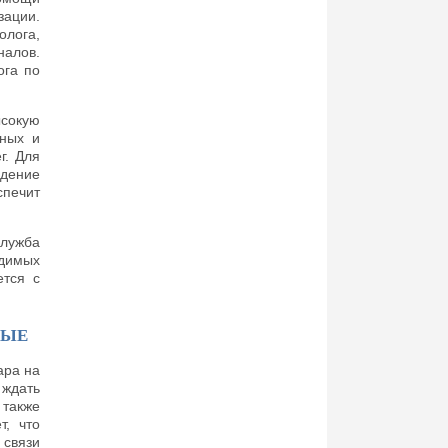
зации.
олога,
налов.
ога по
ысокую
тных и
г. Для
дение
печит
служба
одимых
ется с
НЫЕ
ара на
ждать
 также
т, что
 связи