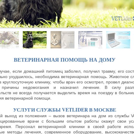
ВЕТЕРИНАРНАЯ ПОМОЩЬ НА ДОМУ
лучае, если домашний питомец заболел, получил травму, его сос
льно ухудшилось, необходима ветеринарная помощь. Животное с
в круглосуточную клинику, чтобы врач его осмотрел, провел диагно
 причины недомогания и назначил лечение. В силу разл
ельств не всегда получается выделить время на поездку в больни
ия ветеринарной помощи.
УСЛУГИ СЛУЖБЫ VETLIDER В МОСКВЕ
й выход из положения – вызов ветеринара на дом из службы Vet
цированные врачи с большим опытом работы окажут свои ус
ремя. Персонал ветеринарной клиники в своей работе испо
ые методы лечения, современное оборудование, высококачест