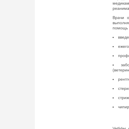
медика
реанима
Врачи о
выполня
помощь 
введе
ежего
профи
заб
(ветери
рентг
стери
стриж
чипир
Vetlide