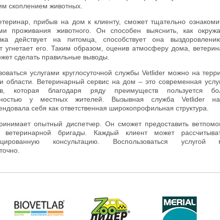
им скоплением животных.
етеринар, прибыв на дом к клиенту, сможет тщательно ознакоми
ми проживания животного. Он способен выяснить, как окру
вка действует на питомца, способствует она выздоровлени
т угнетает его. Таким образом, оценив атмосферу дома, ветери
ожет сделать правильные выводы.
зоваться услугами круглосуточной службы Vetlider можно на терр
и области. Ветеринарный сервис на дом – это современная услу
ев, которая благодаря ряду преимуществ пользуется бо
рностью у местных жителей. Вызывная служба Vetlider н
ендовала себя как ответственная широкопрофильная структура.
ринимает опытный диспетчер. Он сможет предоставить ветпом
а ветеринарной бригады. Каждый клиент может рассчитыва
ицированную консультацию. Воспользоваться услугой 
точно.