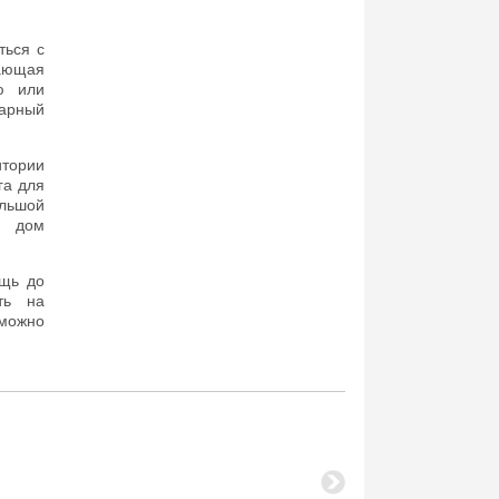
ться с
жающая
ю или
нарный
итории
га для
льшой
а дом
ощь до
ть на
можно