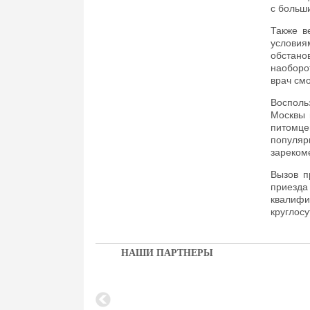
с больш
Также в
условия
обстано
наоборо
врач см
Восполь
Москвы 
питомц
популя
зареком
Вызов п
приезд
квалиф
круглосу
НАШИ ПАРТНЕРЫ