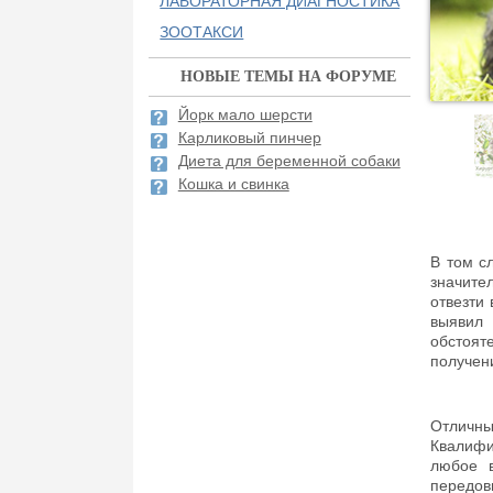
ЛАБОРАТОРНАЯ ДИАГНОСТИКА
ЗООТАКСИ
НОВЫЕ ТЕМЫ НА ФОРУМЕ
Йорк мало шерсти
Карликовый пинчер
Диета для беременной собаки
Кошка и свинка
В том с
значите
отвезти 
выявил
обстоят
получен
Отличны
Квалифи
любое в
передов