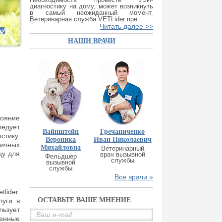
диагностику на дому, может возникнуть
в самый неожиданный момент.
Ветеринарная служба VETLider пре...
Читать далее >>
НАШИ ВРАЧИ
тояние
ледует
Вайнштейн
Гречаниченко
стику,
Вероника
Иван Николаевич
ичных
Михайловна
Ветеринарный
цу для
врач вызывной
Фельдшер
службы
вызывной
службы
Все врачи »
lider.
ОСТАВЬТЕ ВАШЕ МНЕНИЕ
луги в
льзует
венные