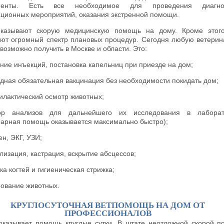
менты. Есть все необходимое для проведения диагнос
ционных мероприятий, оказания экстренной помощи.
казывают скорую медицинскую помощь на дому. Кроме этого
ют огромный спектр плановых процедур. Сегодня любую ветери
возможно получить в Москве и области. Это:
ние инъекций, постановка капельниц при приезде на дом;
дная обязательная вакцинация без необходимости покидать дом;
лактический осмотр животных;
ор анализов для дальнейшего их исследования в лаборат
нарная помощь оказывается максимально быстро);
ен, ЭКГ, УЗИ;
лизация, кастрация, вскрытие абсцессов;
ка когтей и гигиеническая стрижка;
ование животных.
КРУГЛОСУТОЧНАЯ ВЕТПОМОЩЬ НА ДОМ ОТ
ПРОФЕССИОНАЛОВ
r оказывает помощь круглые сутки. В штате неотложной скорой 