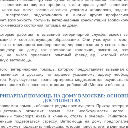
к специалисты широко профиля, так и врачи узкой специали
 животных могут воспользоваться услугами кардиолога, родент
а, гипертолога, эндокринолога и многих других профессио
ует возможность получить ветеринарные консультации зоопсихол
психического состояния питомца на дому.
которые работают в вызывной ветеринарной службе, имеют в
кацию и соответствующее образование. Они участвуют в мес
ных ветеринарных конференциях, черпают знания у своих колле
роцедур на дому, как постановка капельниц животным, вве
ий, на вызов приезжает опытный фельдшер, который обес
вную ветпомощь.
того, ветеринарная помощь, которую предоставляет вызывная 
r, включает и доставку по заранее указанному адресу необх
тов. Круглосуточная транспортировка медикаментов осуществля
сех правил безопасности, строгих требований (Москва и область).
ЕРИНАРНАЯ ПОМОЩЬ НА ДОМУ В МОСКВЕ: ОСНОВ
ДОСТОИНСТВА
авляемая помощь обладает рядом преимуществ. Приход ветерин
щественно экономит время. Нет необходимости долго 
енный транспорт, ехать в клинику, стоять в очереди. Животное
еньше подвергаться стрессу. Ветпомощь на дому предполагае
не сможет подхватить инфекцию, которая присутствует в клинике в