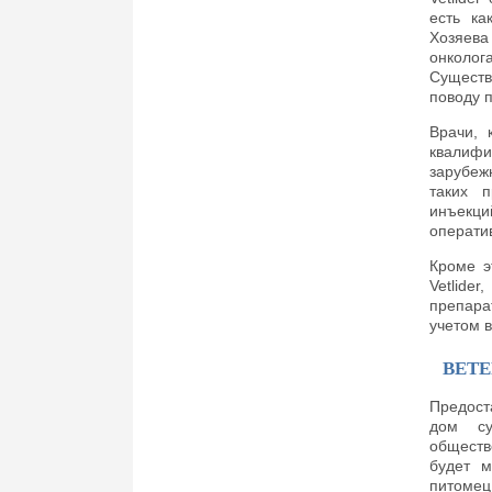
есть ка
Хозяева
онколог
Существ
поводу 
Врачи, 
квалифи
зарубеж
таких п
инъекц
операти
Кроме э
Vetlide
препара
учетом в
ВЕТ
Предост
дом су
обществ
будет м
питомец 