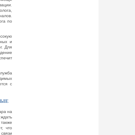
зации.
олога,
налов.
ога по
ысокую
тных и
г. Для
дение
печит
служба
одимых
ется с
НЫЕ
ара на
ждать
 также
т, что
 связи