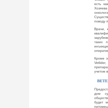
есть ка
Хозяева
онколог
Существ
поводу 
Врачи, 
квалифи
зарубеж
таких п
инъекц
операти
Кроме э
Vetlide
препара
учетом в
ВЕТ
Предост
дом су
обществ
будет м
питомец 