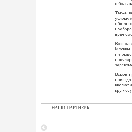
с больш
Также в
условия
обстано
наоборо
врач см
Восполь
Москвы 
питомц
популя
зареком
Вызов п
приезд
квалиф
круглосу
НАШИ ПАРТНЕРЫ