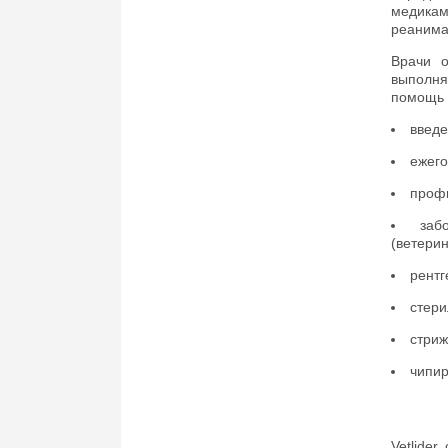
медика
реанима
Врачи о
выполня
помощь 
введе
ежего
профи
заб
(ветери
рентг
стери
стриж
чипир
Vetlide