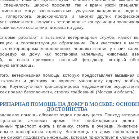
к специалисты широко профиля, так и врачи узкой специали
 животных могут воспользоваться услугами кардиолога, родент
а, гипертолога, эндокринолога и многих других профессио
ует возможность получить ветеринарные консультации зоопсихол
психического состояния питомца на дому.
которые работают в вызывной ветеринарной службе, имеют в
кацию и соответствующее образование. Они участвуют в мес
ных ветеринарных конференциях, черпают знания у своих колле
роцедур на дому, как постановка капельниц животным, вве
ий, на вызов приезжает опытный фельдшер, который обес
вную ветпомощь.
того, ветеринарная помощь, которую предоставляет вызывная 
r, включает и доставку по заранее указанному адресу необх
тов. Круглосуточная транспортировка медикаментов осуществля
сех правил безопасности, строгих требований (Москва и область).
ЕРИНАРНАЯ ПОМОЩЬ НА ДОМУ В МОСКВЕ: ОСНОВ
ДОСТОИНСТВА
авляемая помощь обладает рядом преимуществ. Приход ветерин
щественно экономит время. Нет необходимости долго 
енный транспорт, ехать в клинику, стоять в очереди. Животное
еньше подвергаться стрессу. Ветпомощь на дому предполагае
не сможет подхватить инфекцию, которая присутствует в клинике в