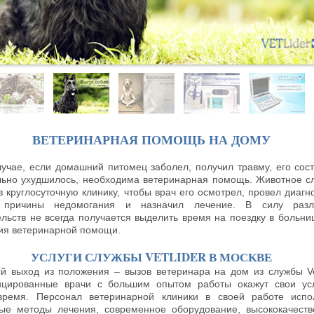
ВЕТЕРИНАРНАЯ ПОМОЩЬ НА ДОМУ
лучае, если домашний питомец заболел, получил травму, его сос
льно ухудшилось, необходима ветеринарная помощь. Животное с
в круглосуточную клинику, чтобы врач его осмотрел, провел диагно
 причины недомогания и назначил лечение. В силу разл
ельств не всегда получается выделить время на поездку в больни
ия ветеринарной помощи.
УСЛУГИ СЛУЖБЫ VETLIDER В МОСКВЕ
й выход из положения – вызов ветеринара на дом из службы Vet
цированные врачи с большим опытом работы окажут свои ус
ремя. Персонал ветеринарной клиники в своей работе испо
ые методы лечения, современное оборудование, высококачест