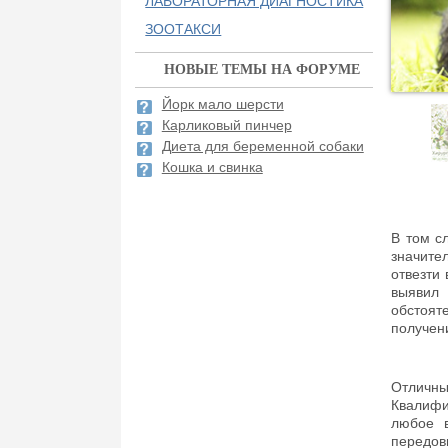
ЛАБОРАТОРНАЯ ДИАГНОСТИКА
ЗООТАКСИ
НОВЫЕ ТЕМЫ НА ФОРУМЕ
Йорк мало шерсти
Карликовый пинчер
Диета для беременной собаки
Кошка и свинка
В том с
значите
отвезти 
выявил
обстоят
получен
Отличны
Квалифи
любое в
передов