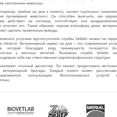
им скоплением животных.
етеринар, прибыв на дом к клиенту, сможет тщательно ознакоми
ми проживания животного. Он способен выяснить, как окру
вка действует на питомца, способствует она выздоровлени
т угнетает его. Таким образом, оценив атмосферу дома, ветери
ожет сделать правильные выводы.
зоваться услугами круглосуточной службы Vetlider можно на терр
и области. Ветеринарный сервис на дом – это современная услу
ев, которая благодаря ряду преимуществ пользуется бо
рностью у местных жителей. Вызывная служба Vetlider н
ендовала себя как ответственная широкопрофильная структура.
ринимает опытный диспетчер. Он сможет предоставить ветпом
а ветеринарной бригады. Каждый клиент может рассчитыва
ицированную консультацию. Воспользоваться услугой 
точно.