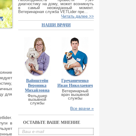
диагностику на дому, может возникнуть
в самый неожиданный момент.
Ветеринарная служба VETLider пре...
Читать далее >>
НАШИ ВРАЧИ
тояние
ледует
Вайнштейн
Гречаниченко
стику,
Вероника
Иван Николаевич
ичных
Михайловна
Ветеринарный
цу для
врач вызывной
Фельдшер
службы
вызывной
службы
Все врачи »
lider.
ОСТАВЬТЕ ВАШЕ МНЕНИЕ
луги в
льзует
венные