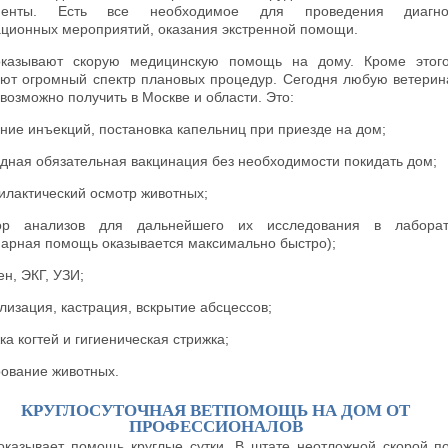
менты. Есть все необходимое для проведения диагнос
ционных мероприятий, оказания экстренной помощи.
казывают скорую медицинскую помощь на дому. Кроме этого
ют огромный спектр плановых процедур. Сегодня любую ветери
возможно получить в Москве и области. Это:
ние инъекций, постановка капельниц при приезде на дом;
дная обязательная вакцинация без необходимости покидать дом;
лактический осмотр животных;
ор анализов для дальнейшего их исследования в лаборат
нарная помощь оказывается максимально быстро);
ен, ЭКГ, УЗИ;
лизация, кастрация, вскрытие абсцессов;
ка когтей и гигиеническая стрижка;
ование животных.
КРУГЛОСУТОЧНАЯ ВЕТПОМОЩЬ НА ДОМ ОТ
ПРОФЕССИОНАЛОВ
r оказывает помощь круглые сутки. В штате неотложной скорой 