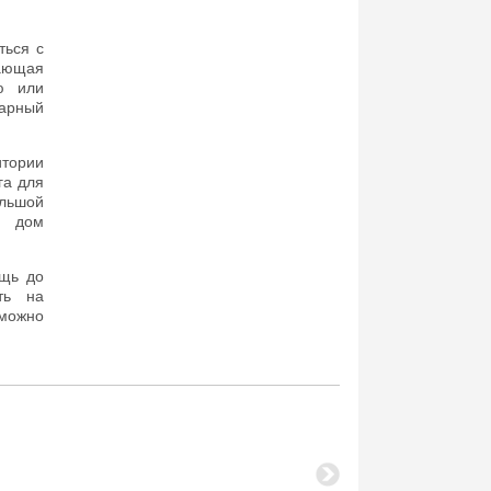
ться с
жающая
ю или
нарный
итории
га для
льшой
а дом
ощь до
ть на
можно