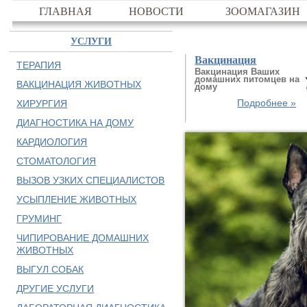
ГЛАВНАЯ
НОВОСТИ
ЗООМАГАЗИН
УСЛУГИ
Вакцинация
ТЕРАПИЯ
Вакцинация Ваших
домашних питомцев на
ВАКЦИНАЦИЯ ЖИВОТНЫХ
дому
Подробнее »
ХИРУРГИЯ
ДИАГНОСТИКА НА ДОМУ
КАРДИОЛОГИЯ
СТОМАТОЛОГИЯ
ВЫЗОВ УЗКИХ СПЕЦИАЛИСТОВ
УСЫПЛЕНИЕ ЖИВОТНЫХ
ГРУМИНГ
ЧИПИРОВАНИЕ ДОМАШНИХ
ЖИВОТНЫХ
ВЫГУЛ СОБАК
ДРУГИЕ УСЛУГИ