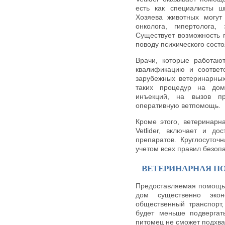
есть как специалисты ш
Хозяева животных могут 
онколога, гипертолога,
Существует возможность 
поводу психического сост
Врачи, которые работаю
квалификацию и соответ
зарубежных ветеринарных
таких процедур на дом
инъекций, на вызов п
оперативную ветпомощь.
Кроме этого, ветеринарн
Vetlider, включает и д
препаратов. Круглосуточ
учетом всех правил безопа
ВЕТЕРИНАРНАЯ П
Предоставляемая помощь 
дом существенно эко
общественный транспорт,
будет меньше подвергат
питомец не сможет подхват