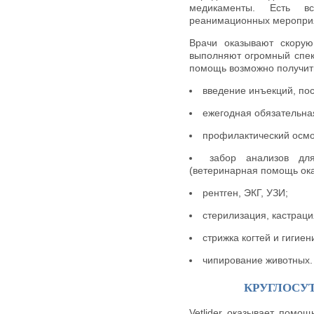
медикаменты. Есть в
реанимационных мероприя
Врачи оказывают скору
выполняют огромный спек
помощь возможно получить
введение инъекций, пос
ежегодная обязательна
профилактический осмо
забор анализов дл
(ветеринарная помощь ока
рентген, ЭКГ, УЗИ;
стерилизация, кастраци
стрижка когтей и гигиен
чипирование животных.
КРУГЛОСУ
Vetlider оказывает помо