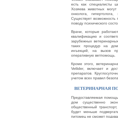
есть как специалисты ш
Хозяева животных могут 
онколога, гипертолога,
Существует возможность 
поводу психического сост
Врачи, которые работаю
квалификацию и соответ
зарубежных ветеринарных
таких процедур на дом
инъекций, на вызов п
оперативную ветпомощь.
Кроме этого, ветеринарн
Vetlider, включает и д
препаратов. Круглосуточ
учетом всех правил безопа
ВЕТЕРИНАРНАЯ П
Предоставляемая помощь 
дом существенно эко
общественный транспорт,
будет меньше подвергат
питомец не сможет подхват