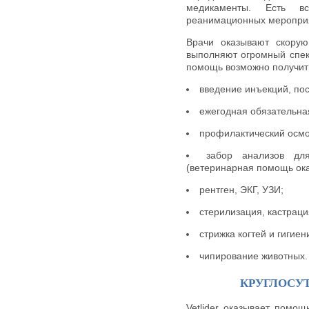
медикаменты. Есть в
реанимационных мероприя
Врачи оказывают скору
выполняют огромный спек
помощь возможно получить
введение инъекций, пос
ежегодная обязательна
профилактический осмо
забор анализов дл
(ветеринарная помощь ока
рентген, ЭКГ, УЗИ;
стерилизация, кастраци
стрижка когтей и гигиен
чипирование животных.
КРУГЛОСУ
Vetlider оказывает помо