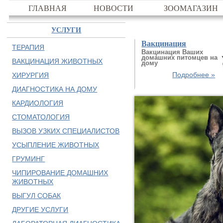
ГЛАВНАЯ
НОВОСТИ
ЗООМАГАЗИН
УСЛУГИ
Вакцинация
ТЕРАПИЯ
Вакцинация Ваших
домашних питомцев на
ВАКЦИНАЦИЯ ЖИВОТНЫХ
дому
Подробнее »
ХИРУРГИЯ
ДИАГНОСТИКА НА ДОМУ
КАРДИОЛОГИЯ
СТОМАТОЛОГИЯ
ВЫЗОВ УЗКИХ СПЕЦИАЛИСТОВ
УСЫПЛЕНИЕ ЖИВОТНЫХ
ГРУМИНГ
ЧИПИРОВАНИЕ ДОМАШНИХ
ЖИВОТНЫХ
ВЫГУЛ СОБАК
ДРУГИЕ УСЛУГИ