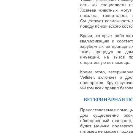
есть как специалисты ш
Хозяева животных могут 
онколога, гипертолога,
Существует возможность 
поводу психического сост
Врачи, которые работаю
квалификацию и соответ
зарубежных ветеринарных
таких процедур на дом
инъекций, на вызов п
оперативную ветпомощь.
Кроме этого, ветеринарн
Vetlider, включает и д
препаратов. Круглосуточ
учетом всех правил безопа
ВЕТЕРИНАРНАЯ П
Предоставляемая помощь 
дом существенно эко
общественный транспорт,
будет меньше подвергат
питомец не сможет подхват