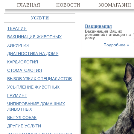
ГЛАВНАЯ
НОВОСТИ
ЗООМАГАЗИН
УСЛУГИ
Вакцинация
ТЕРАПИЯ
Вакцинация Ваших
домашних питомцев на
ВАКЦИНАЦИЯ ЖИВОТНЫХ
дому
Подробнее »
ХИРУРГИЯ
ДИАГНОСТИКА НА ДОМУ
КАРДИОЛОГИЯ
СТОМАТОЛОГИЯ
ВЫЗОВ УЗКИХ СПЕЦИАЛИСТОВ
УСЫПЛЕНИЕ ЖИВОТНЫХ
ГРУМИНГ
ЧИПИРОВАНИЕ ДОМАШНИХ
ЖИВОТНЫХ
ВЫГУЛ СОБАК
ДРУГИЕ УСЛУГИ