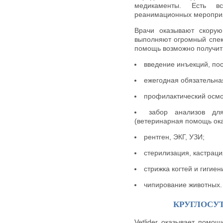
медикаменты. Есть в
реанимационных мероприя
Врачи оказывают скору
выполняют огромный спек
помощь возможно получить
введение инъекций, пос
ежегодная обязательна
профилактический осмо
забор анализов дл
(ветеринарная помощь ока
рентген, ЭКГ, УЗИ;
стерилизация, кастраци
стрижка когтей и гигиен
чипирование животных.
КРУГЛОСУ
Vetlider оказывает помо