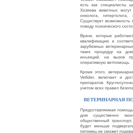
есть как специалисты ш
Хозяева животных могут 
онколога, гипертолога,
Существует возможность 
поводу психического сост
Врачи, которые работаю
квалификацию и соответ
зарубежных ветеринарных
таких процедур на дом
инъекций, на вызов п
оперативную ветпомощь.
Кроме этого, ветеринарн
Vetlider, включает и д
препаратов. Круглосуточ
учетом всех правил безопа
ВЕТЕРИНАРНАЯ П
Предоставляемая помощь 
дом существенно эко
общественный транспорт,
будет меньше подвергат
питомец не сможет подхват