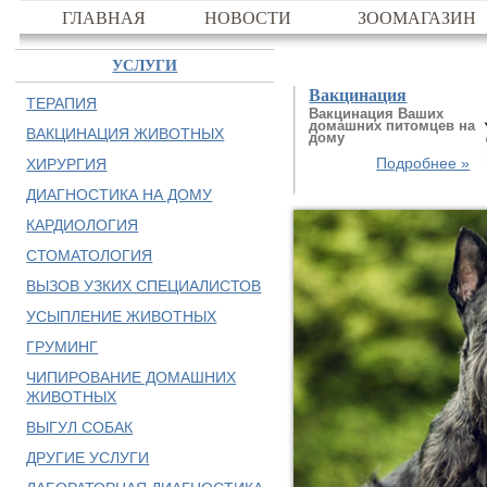
ГЛАВНАЯ
НОВОСТИ
ЗООМАГАЗИН
УСЛУГИ
Вакцинация
ТЕРАПИЯ
Вакцинация Ваших
домашних питомцев на
ВАКЦИНАЦИЯ ЖИВОТНЫХ
дому
Подробнее »
ХИРУРГИЯ
ДИАГНОСТИКА НА ДОМУ
КАРДИОЛОГИЯ
СТОМАТОЛОГИЯ
ВЫЗОВ УЗКИХ СПЕЦИАЛИСТОВ
УСЫПЛЕНИЕ ЖИВОТНЫХ
ГРУМИНГ
ЧИПИРОВАНИЕ ДОМАШНИХ
ЖИВОТНЫХ
ВЫГУЛ СОБАК
ДРУГИЕ УСЛУГИ