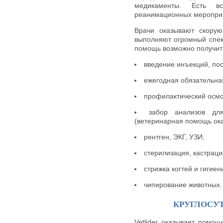
медикаменты. Есть в
реанимационных мероприя
Врачи оказывают скору
выполняют огромный спек
помощь возможно получить
введение инъекций, пос
ежегодная обязательна
профилактический осмо
забор анализов дл
(ветеринарная помощь ока
рентген, ЭКГ, УЗИ;
стерилизация, кастраци
стрижка когтей и гигиен
чипирование животных.
КРУГЛОСУ
Vetlider оказывает помо