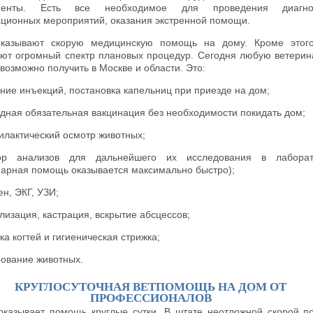
менты. Есть все необходимое для проведения диагнос
ционных мероприятий, оказания экстренной помощи.
казывают скорую медицинскую помощь на дому. Кроме этого
ют огромный спектр плановых процедур. Сегодня любую ветери
возможно получить в Москве и области. Это:
ние инъекций, постановка капельниц при приезде на дом;
дная обязательная вакцинация без необходимости покидать дом;
лактический осмотр животных;
ор анализов для дальнейшего их исследования в лаборат
нарная помощь оказывается максимально быстро);
ен, ЭКГ, УЗИ;
лизация, кастрация, вскрытие абсцессов;
ка когтей и гигиеническая стрижка;
ование животных.
КРУГЛОСУТОЧНАЯ ВЕТПОМОЩЬ НА ДОМ ОТ
ПРОФЕССИОНАЛОВ
r оказывает помощь круглые сутки. В штате неотложной скорой 