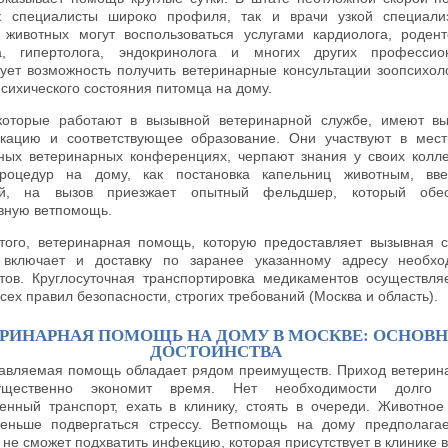
к специалисты широко профиля, так и врачи узкой специали
 животных могут воспользоваться услугами кардиолога, родент
а, гипертолога, эндокринолога и многих других профессио
ует возможность получить ветеринарные консультации зоопсихол
психического состояния питомца на дому.
которые работают в вызывной ветеринарной службе, имеют в
кацию и соответствующее образование. Они участвуют в мес
ных ветеринарных конференциях, черпают знания у своих колле
роцедур на дому, как постановка капельниц животным, вве
ий, на вызов приезжает опытный фельдшер, который обес
вную ветпомощь.
того, ветеринарная помощь, которую предоставляет вызывная 
r, включает и доставку по заранее указанному адресу необх
тов. Круглосуточная транспортировка медикаментов осуществля
сех правил безопасности, строгих требований (Москва и область).
ЕРИНАРНАЯ ПОМОЩЬ НА ДОМУ В МОСКВЕ: ОСНОВ
ДОСТОИНСТВА
авляемая помощь обладает рядом преимуществ. Приход ветерин
щественно экономит время. Нет необходимости долго 
енный транспорт, ехать в клинику, стоять в очереди. Животное
еньше подвергаться стрессу. Ветпомощь на дому предполагае
не сможет подхватить инфекцию, которая присутствует в клинике в