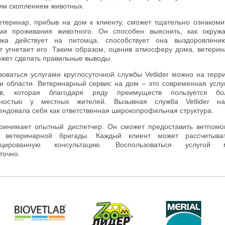
им скоплением животных.
етеринар, прибыв на дом к клиенту, сможет тщательно ознакоми
ми проживания животного. Он способен выяснить, как окру
вка действует на питомца, способствует она выздоровлени
т угнетает его. Таким образом, оценив атмосферу дома, ветери
ожет сделать правильные выводы.
зоваться услугами круглосуточной службы Vetlider можно на терр
и области. Ветеринарный сервис на дом – это современная услу
ев, которая благодаря ряду преимуществ пользуется бо
рностью у местных жителей. Вызывная служба Vetlider н
ендовала себя как ответственная широкопрофильная структура.
ринимает опытный диспетчер. Он сможет предоставить ветпом
а ветеринарной бригады. Каждый клиент может рассчитыва
ицированную консультацию. Воспользоваться услугой 
точно.