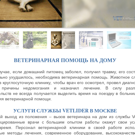
ВЕТЕРИНАРНАЯ ПОМОЩЬ НА ДОМУ
лучае, если домашний питомец заболел, получил травму, его сос
льно ухудшилось, необходима ветеринарная помощь. Животное с
в круглосуточную клинику, чтобы врач его осмотрел, провел диагно
 причины недомогания и назначил лечение. В силу разл
ельств не всегда получается выделить время на поездку в больни
ия ветеринарной помощи.
УСЛУГИ СЛУЖБЫ VETLIDER В МОСКВЕ
й выход из положения – вызов ветеринара на дом из службы Vet
цированные врачи с большим опытом работы окажут свои ус
ремя. Персонал ветеринарной клиники в своей работе испо
ые методы лечения, современное оборудование, высококачест