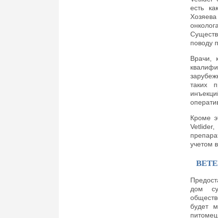
есть ка
Хозяева
онколог
Существ
поводу 
Врачи, 
квалифи
зарубеж
таких п
инъекц
операти
Кроме э
Vetlide
препара
учетом в
ВЕТ
Предост
дом су
обществ
будет м
питомец 