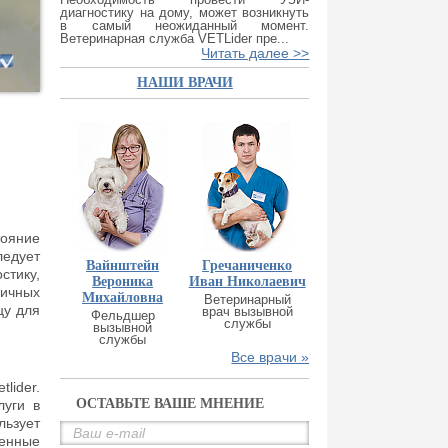
диагностику на дому, может возникнуть
в самый неожиданный момент.
Ветеринарная служба VETLider пре...
Читать далее >>
НАШИ ВРАЧИ
тояние
ледует
Вайнштейн
Гречаниченко
стику,
Вероника
Иван Николаевич
ичных
Михайловна
Ветеринарный
цу для
врач вызывной
Фельдшер
службы
вызывной
службы
Все врачи »
lider.
ОСТАВЬТЕ ВАШЕ МНЕНИЕ
луги в
льзует
венные