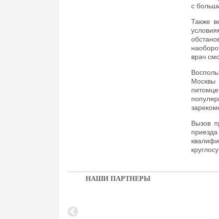
с больш
Также в
условия
обстано
наоборо
врач см
Восполь
Москвы 
питомц
популя
зареком
Вызов п
приезд
квалиф
круглосу
НАШИ ПАРТНЕРЫ