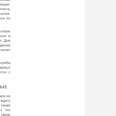
зации.
олога,
налов.
ога по
ысокую
тных и
г. Для
дение
печит
служба
одимых
ется с
НЫЕ
ара на
ждать
 также
т, что
 связи