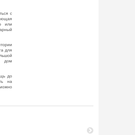
ться с
жающая
ю или
нарный
итории
га для
льшой
а дом
ощь до
ть на
можно