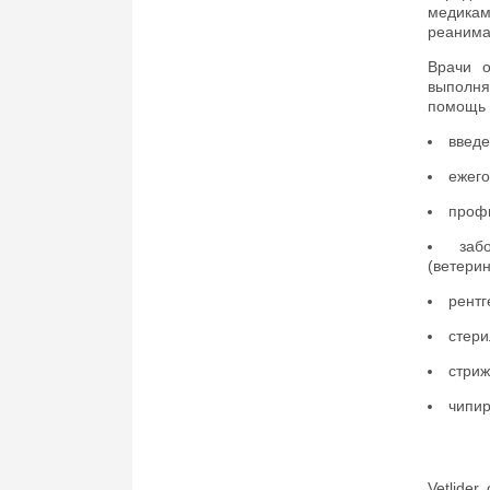
медика
реанима
Врачи о
выполня
помощь 
введе
ежего
профи
заб
(ветери
рентг
стери
стриж
чипир
Vetlide