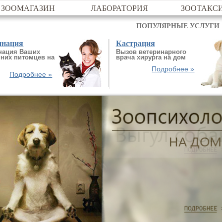
ЗООМАГАЗИН
ЛАБОРАТОРИЯ
ЗООТАКС
ПОПУЛЯРНЫЕ УСЛУГИ
инация
Кастрация
нация Ваших
Вызов ветеринарного
них питомцев на
врача хирурга на дом
Подробнее »
Подробнее »