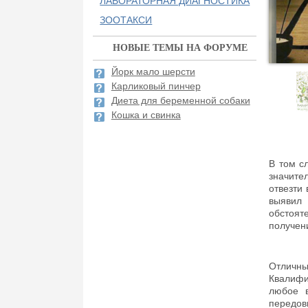
ЛАБОРАТОРНАЯ ДИАГНОСТИКА
ЗООТАКСИ
НОВЫЕ ТЕМЫ НА ФОРУМЕ
Йорк мало шерсти
Карликовый пинчер
Диета для беременной собаки
Кошка и свинка
В том с
значите
отвезти 
выявил
обстоят
получен
Отличны
Квалифи
любое в
передов