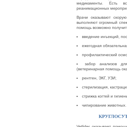
медикаменты. Есть в
реанимационных мероприя
Врачи оказывают скору
выполняют огромный спек
помощь возможно получить
введение инъекций, пос
ежегодная обязательна
профилактический осмо
забор анализов дл
(ветеринарная помощь ока
рентген, ЭКГ, УЗИ;
стерилизация, кастраци
стрижка когтей и гигиен
чипирование животных.
КРУГЛОСУ
Vetlider оказывает помо