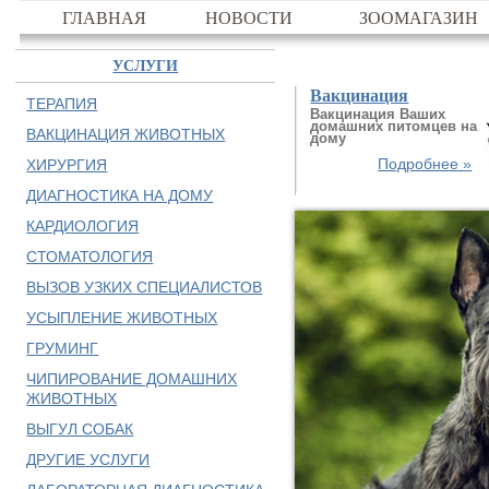
ГЛАВНАЯ
НОВОСТИ
ЗООМАГАЗИН
УСЛУГИ
Вакцинация
ТЕРАПИЯ
Вакцинация Ваших
домашних питомцев на
ВАКЦИНАЦИЯ ЖИВОТНЫХ
дому
Подробнее »
ХИРУРГИЯ
ДИАГНОСТИКА НА ДОМУ
КАРДИОЛОГИЯ
СТОМАТОЛОГИЯ
ВЫЗОВ УЗКИХ СПЕЦИАЛИСТОВ
УСЫПЛЕНИЕ ЖИВОТНЫХ
ГРУМИНГ
ЧИПИРОВАНИЕ ДОМАШНИХ
ЖИВОТНЫХ
ВЫГУЛ СОБАК
ДРУГИЕ УСЛУГИ