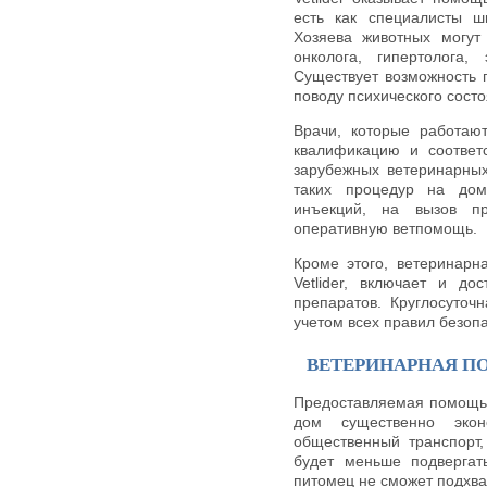
есть как специалисты ш
Хозяева животных могут 
онколога, гипертолога,
Существует возможность 
поводу психического сост
Врачи, которые работаю
квалификацию и соответ
зарубежных ветеринарных
таких процедур на дом
инъекций, на вызов п
оперативную ветпомощь.
Кроме этого, ветеринарн
Vetlider, включает и д
препаратов. Круглосуточ
учетом всех правил безопа
ВЕТЕРИНАРНАЯ П
Предоставляемая помощь 
дом существенно эко
общественный транспорт,
будет меньше подвергат
питомец не сможет подхват