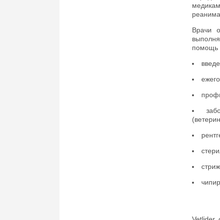
медика
реанима
Врачи о
выполня
помощь 
введе
ежего
профи
заб
(ветери
рентг
стери
стриж
чипир
Vetlide