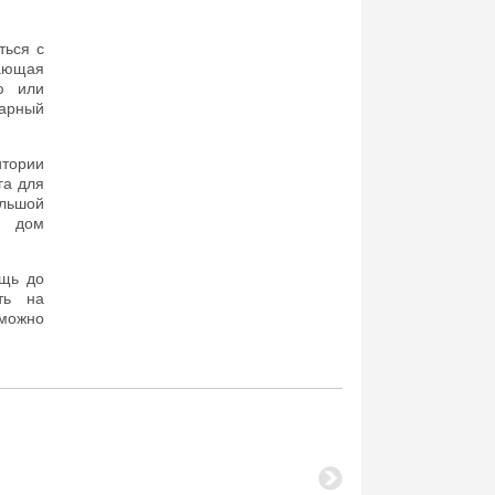
ться с
жающая
ю или
нарный
итории
га для
льшой
а дом
ощь до
ть на
можно