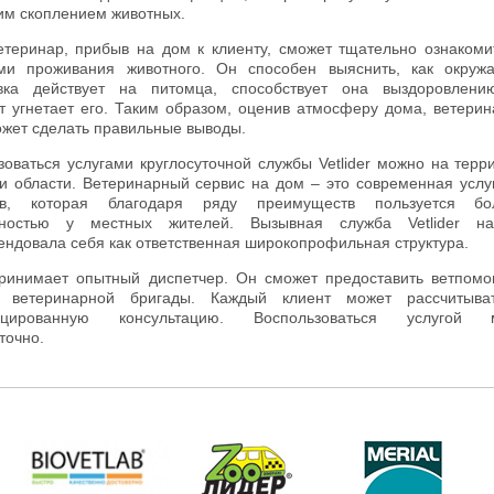
им скоплением животных.
етеринар, прибыв на дом к клиенту, сможет тщательно ознакоми
ми проживания животного. Он способен выяснить, как окру
вка действует на питомца, способствует она выздоровлени
т угнетает его. Таким образом, оценив атмосферу дома, ветери
ожет сделать правильные выводы.
зоваться услугами круглосуточной службы Vetlider можно на терр
и области. Ветеринарный сервис на дом – это современная услу
ев, которая благодаря ряду преимуществ пользуется бо
рностью у местных жителей. Вызывная служба Vetlider н
ендовала себя как ответственная широкопрофильная структура.
ринимает опытный диспетчер. Он сможет предоставить ветпом
а ветеринарной бригады. Каждый клиент может рассчитыва
ицированную консультацию. Воспользоваться услугой 
точно.