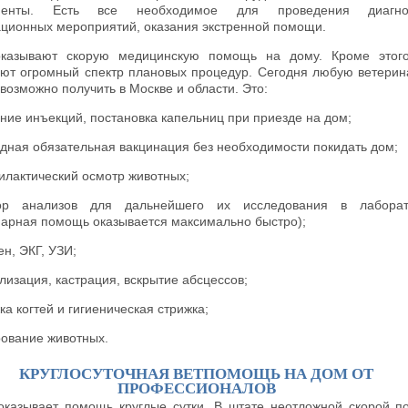
менты. Есть все необходимое для проведения диагнос
ционных мероприятий, оказания экстренной помощи.
казывают скорую медицинскую помощь на дому. Кроме этого
ют огромный спектр плановых процедур. Сегодня любую ветери
возможно получить в Москве и области. Это:
ние инъекций, постановка капельниц при приезде на дом;
дная обязательная вакцинация без необходимости покидать дом;
лактический осмотр животных;
ор анализов для дальнейшего их исследования в лаборат
нарная помощь оказывается максимально быстро);
ен, ЭКГ, УЗИ;
лизация, кастрация, вскрытие абсцессов;
ка когтей и гигиеническая стрижка;
ование животных.
КРУГЛОСУТОЧНАЯ ВЕТПОМОЩЬ НА ДОМ ОТ
ПРОФЕССИОНАЛОВ
r оказывает помощь круглые сутки. В штате неотложной скорой 