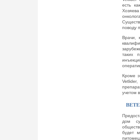
есть ка
Хозяева
онколог
Существ
поводу 
Врачи, 
квалифи
зарубеж
таких п
инъекц
операти
Кроме э
Vetlide
препара
учетом в
ВЕТ
Предост
дом су
обществ
будет м
питомец 