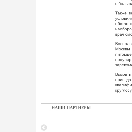
с больш
Также в
условия
обстано
наоборо
врач см
Восполь
Москвы 
питомц
популя
зареком
Вызов п
приезд
квалиф
круглосу
НАШИ ПАРТНЕРЫ