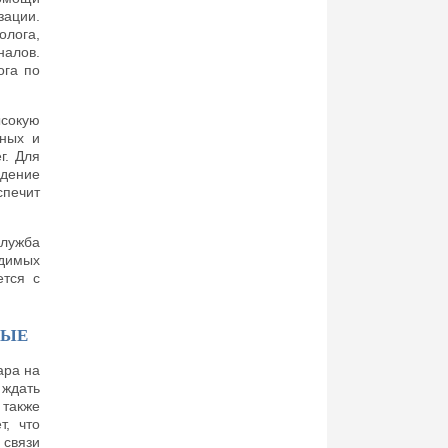
зации.
олога,
налов.
ога по
ысокую
тных и
г. Для
дение
печит
служба
одимых
ется с
НЫЕ
ара на
ждать
 также
т, что
 связи