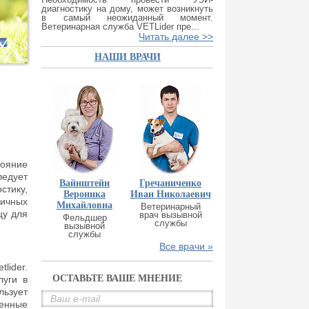
диагностику на дому, может возникнуть
в самый неожиданный момент.
Ветеринарная служба VETLider пре...
Читать далее >>
НАШИ ВРАЧИ
тояние
ледует
Вайнштейн
Гречаниченко
стику,
Вероника
Иван Николаевич
ичных
Михайловна
Ветеринарный
цу для
врач вызывной
Фельдшер
службы
вызывной
службы
Все врачи »
lider.
ОСТАВЬТЕ ВАШЕ МНЕНИЕ
луги в
льзует
венные