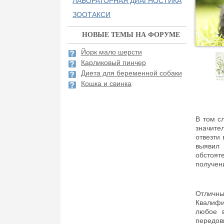
ЛАБОРАТОРНАЯ ДИАГНОСТИКА
ЗООТАКСИ
НОВЫЕ ТЕМЫ НА ФОРУМЕ
Йорк мало шерсти
Карликовый пинчер
Диета для беременной собаки
Кошка и свинка
В том с
значите
отвезти 
выявил
обстоят
получен
Отличны
Квалифи
любое в
передов