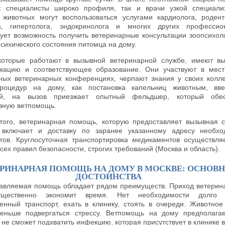
к специалисты широко профиля, так и врачи узкой специали
 животных могут воспользоваться услугами кардиолога, родент
а, гипертолога, эндокринолога и многих других профессио
ует возможность получить ветеринарные консультации зоопсихол
психического состояния питомца на дому.
которые работают в вызывной ветеринарной службе, имеют в
кацию и соответствующее образование. Они участвуют в мес
ных ветеринарных конференциях, черпают знания у своих колле
роцедур на дому, как постановка капельниц животным, вве
ий, на вызов приезжает опытный фельдшер, который обес
вную ветпомощь.
того, ветеринарная помощь, которую предоставляет вызывная 
r, включает и доставку по заранее указанному адресу необх
тов. Круглосуточная транспортировка медикаментов осуществля
сех правил безопасности, строгих требований (Москва и область).
ЕРИНАРНАЯ ПОМОЩЬ НА ДОМУ В МОСКВЕ: ОСНОВ
ДОСТОИНСТВА
авляемая помощь обладает рядом преимуществ. Приход ветерин
щественно экономит время. Нет необходимости долго 
енный транспорт, ехать в клинику, стоять в очереди. Животное
еньше подвергаться стрессу. Ветпомощь на дому предполагае
не сможет подхватить инфекцию, которая присутствует в клинике в