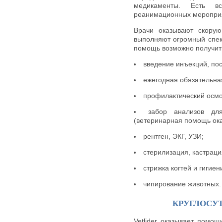
медикаменты. Есть в
реанимационных мероприя
Врачи оказывают скору
выполняют огромный спек
помощь возможно получить
введение инъекций, пос
ежегодная обязательна
профилактический осмо
забор анализов дл
(ветеринарная помощь ока
рентген, ЭКГ, УЗИ;
стерилизация, кастраци
стрижка когтей и гигиен
чипирование животных.
КРУГЛОСУ
Vetlider оказывает помо