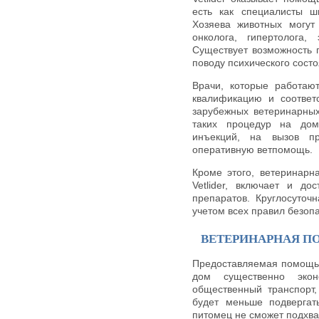
есть как специалисты ш
Хозяева животных могут 
онколога, гипертолога,
Существует возможность 
поводу психического сост
Врачи, которые работаю
квалификацию и соответ
зарубежных ветеринарных
таких процедур на дом
инъекций, на вызов п
оперативную ветпомощь.
Кроме этого, ветеринарн
Vetlider, включает и д
препаратов. Круглосуточ
учетом всех правил безопа
ВЕТЕРИНАРНАЯ П
Предоставляемая помощь 
дом существенно эко
общественный транспорт,
будет меньше подвергат
питомец не сможет подхват