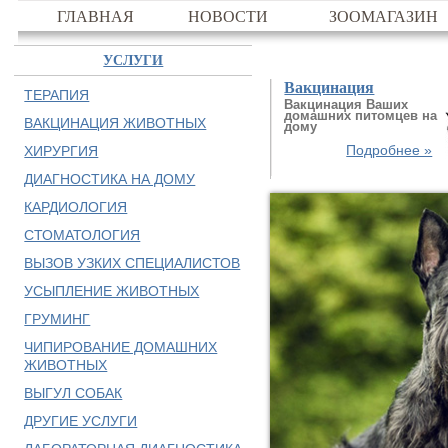
ГЛАВНАЯ
НОВОСТИ
ЗООМАГАЗИН
УСЛУГИ
Вакцинация
ТЕРАПИЯ
Вакцинация Ваших
домашних питомцев на
ВАКЦИНАЦИЯ ЖИВОТНЫХ
дому
Подробнее »
ХИРУРГИЯ
ДИАГНОСТИКА НА ДОМУ
КАРДИОЛОГИЯ
СТОМАТОЛОГИЯ
ВЫЗОВ УЗКИХ СПЕЦИАЛИСТОВ
УСЫПЛЕНИЕ ЖИВОТНЫХ
ГРУМИНГ
ЧИПИРОВАНИЕ ДОМАШНИХ
ЖИВОТНЫХ
ВЫГУЛ СОБАК
ДРУГИЕ УСЛУГИ