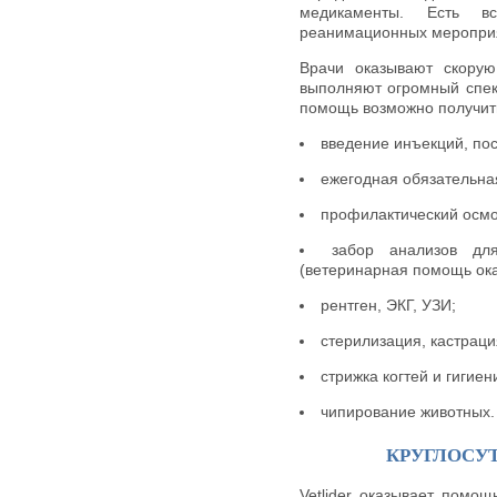
медикаменты. Есть в
реанимационных мероприя
Врачи оказывают скору
выполняют огромный спек
помощь возможно получить
введение инъекций, пос
ежегодная обязательна
профилактический осмо
забор анализов дл
(ветеринарная помощь ока
рентген, ЭКГ, УЗИ;
стерилизация, кастраци
стрижка когтей и гигиен
чипирование животных.
КРУГЛОСУ
Vetlider оказывает помо