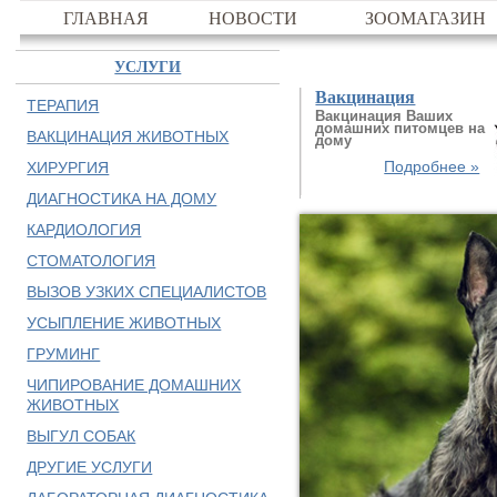
ГЛАВНАЯ
НОВОСТИ
ЗООМАГАЗИН
УСЛУГИ
Вакцинация
ТЕРАПИЯ
Вакцинация Ваших
домашних питомцев на
ВАКЦИНАЦИЯ ЖИВОТНЫХ
дому
Подробнее »
ХИРУРГИЯ
ДИАГНОСТИКА НА ДОМУ
КАРДИОЛОГИЯ
СТОМАТОЛОГИЯ
ВЫЗОВ УЗКИХ СПЕЦИАЛИСТОВ
УСЫПЛЕНИЕ ЖИВОТНЫХ
ГРУМИНГ
ЧИПИРОВАНИЕ ДОМАШНИХ
ЖИВОТНЫХ
ВЫГУЛ СОБАК
ДРУГИЕ УСЛУГИ