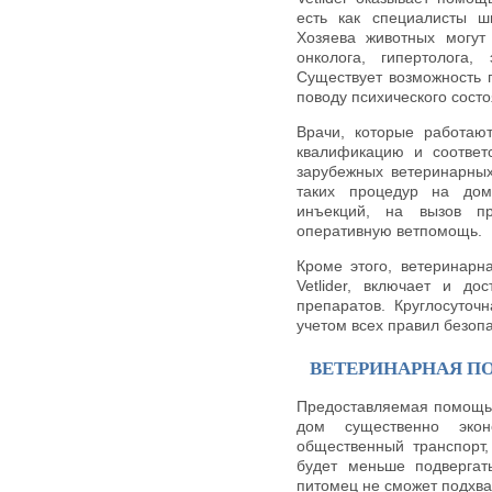
есть как специалисты ш
Хозяева животных могут 
онколога, гипертолога,
Существует возможность 
поводу психического сост
Врачи, которые работаю
квалификацию и соответ
зарубежных ветеринарных
таких процедур на дом
инъекций, на вызов п
оперативную ветпомощь.
Кроме этого, ветеринарн
Vetlider, включает и д
препаратов. Круглосуточ
учетом всех правил безопа
ВЕТЕРИНАРНАЯ П
Предоставляемая помощь 
дом существенно эко
общественный транспорт,
будет меньше подвергат
питомец не сможет подхват