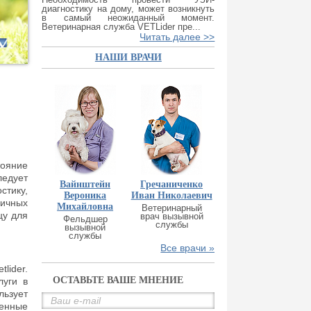
диагностику на дому, может возникнуть
в самый неожиданный момент.
Ветеринарная служба VETLider пре...
Читать далее >>
НАШИ ВРАЧИ
тояние
ледует
Вайнштейн
Гречаниченко
стику,
Вероника
Иван Николаевич
ичных
Михайловна
Ветеринарный
цу для
врач вызывной
Фельдшер
службы
вызывной
службы
Все врачи »
lider.
ОСТАВЬТЕ ВАШЕ МНЕНИЕ
луги в
льзует
венные