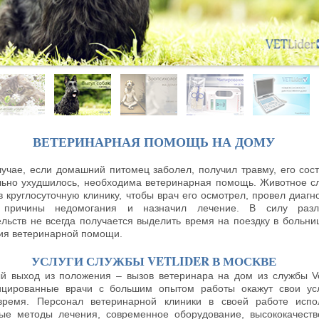
ВЕТЕРИНАРНАЯ ПОМОЩЬ НА ДОМУ
лучае, если домашний питомец заболел, получил травму, его сос
льно ухудшилось, необходима ветеринарная помощь. Животное с
в круглосуточную клинику, чтобы врач его осмотрел, провел диагно
 причины недомогания и назначил лечение. В силу разл
ельств не всегда получается выделить время на поездку в больни
ия ветеринарной помощи.
УСЛУГИ СЛУЖБЫ VETLIDER В МОСКВЕ
й выход из положения – вызов ветеринара на дом из службы Vet
цированные врачи с большим опытом работы окажут свои ус
ремя. Персонал ветеринарной клиники в своей работе испо
ые методы лечения, современное оборудование, высококачест