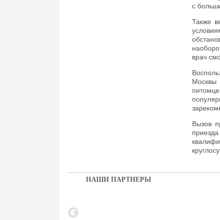
с больш
Также в
условия
обстано
наоборо
врач см
Восполь
Москвы 
питомц
популя
зареком
Вызов п
приезд
квалиф
круглосу
НАШИ ПАРТНЕРЫ