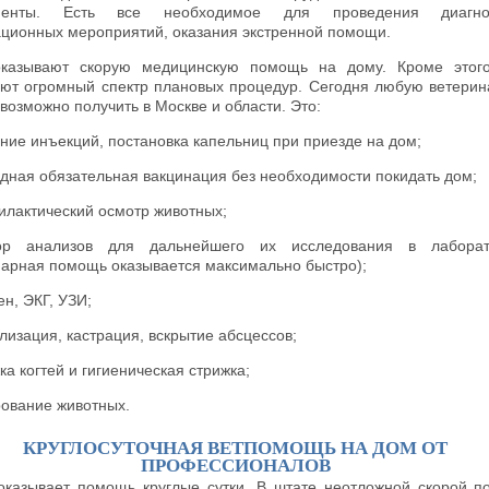
менты. Есть все необходимое для проведения диагнос
ционных мероприятий, оказания экстренной помощи.
казывают скорую медицинскую помощь на дому. Кроме этого
ют огромный спектр плановых процедур. Сегодня любую ветери
возможно получить в Москве и области. Это:
ние инъекций, постановка капельниц при приезде на дом;
дная обязательная вакцинация без необходимости покидать дом;
лактический осмотр животных;
ор анализов для дальнейшего их исследования в лаборат
нарная помощь оказывается максимально быстро);
ен, ЭКГ, УЗИ;
лизация, кастрация, вскрытие абсцессов;
ка когтей и гигиеническая стрижка;
ование животных.
КРУГЛОСУТОЧНАЯ ВЕТПОМОЩЬ НА ДОМ ОТ
ПРОФЕССИОНАЛОВ
r оказывает помощь круглые сутки. В штате неотложной скорой 