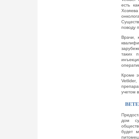
есть ка
Хозяева
онколог
Существ
поводу 
Врачи, 
квалифи
зарубеж
таких п
инъекц
операти
Кроме э
Vetlide
препара
учетом в
ВЕТ
Предост
дом су
обществ
будет м
питомец 