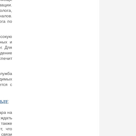
зации.
олога,
налов.
ога по
ысокую
тных и
г. Для
дение
печит
служба
одимых
ется с
НЫЕ
ара на
ждать
 также
т, что
 связи