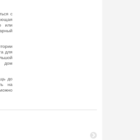
ться с
жающая
ю или
нарный
итории
га для
льшой
а дом
ощь до
ть на
можно