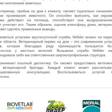
им скоплением животных.
етеринар, прибыв на дом к клиенту, сможет тщательно ознакоми
ми проживания животного. Он способен выяснить, как окру
вка действует на питомца, способствует она выздоровлени
т угнетает его. Таким образом, оценив атмосферу дома, ветери
ожет сделать правильные выводы.
зоваться услугами круглосуточной службы Vetlider можно на терр
и области. Ветеринарный сервис на дом – это современная услу
ев, которая благодаря ряду преимуществ пользуется бо
рностью у местных жителей. Вызывная служба Vetlider н
ендовала себя как ответственная широкопрофильная структура.
ринимает опытный диспетчер. Он сможет предоставить ветпом
а ветеринарной бригады. Каждый клиент может рассчитыва
ицированную консультацию. Воспользоваться услугой 
точно.