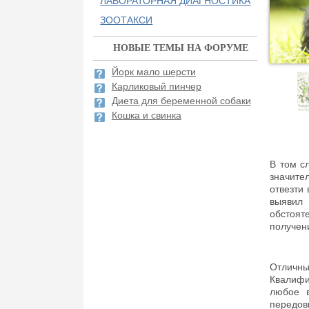
ЛАБОРАТОРНАЯ ДИАГНОСТИКА
ЗООТАКСИ
НОВЫЕ ТЕМЫ НА ФОРУМЕ
Йорк мало шерсти
Карликовый пинчер
Диета для беременной собаки
Кошка и свинка
В том с
значите
отвезти 
выявил
обстоят
получен
Отличны
Квалифи
любое в
передов