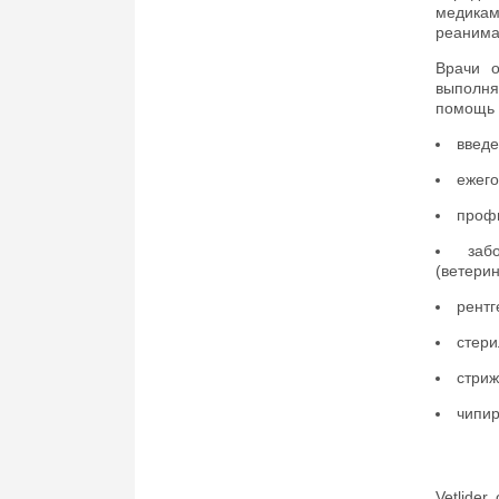
медика
реанима
Врачи о
выполня
помощь 
введе
ежего
профи
заб
(ветери
рентг
стери
стриж
чипир
Vetlide