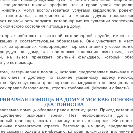
к специалисты широко профиля, так и врачи узкой специали
 животных могут воспользоваться услугами кардиолога, родент
а, гипертолога, эндокринолога и многих других профессио
ует возможность получить ветеринарные консультации зоопсихол
психического состояния питомца на дому.
которые работают в вызывной ветеринарной службе, имеют в
кацию и соответствующее образование. Они участвуют в мес
ных ветеринарных конференциях, черпают знания у своих колле
роцедур на дому, как постановка капельниц животным, вве
ий, на вызов приезжает опытный фельдшер, который обес
вную ветпомощь.
того, ветеринарная помощь, которую предоставляет вызывная 
r, включает и доставку по заранее указанному адресу необх
тов. Круглосуточная транспортировка медикаментов осуществля
сех правил безопасности, строгих требований (Москва и область).
ЕРИНАРНАЯ ПОМОЩЬ НА ДОМУ В МОСКВЕ: ОСНОВ
ДОСТОИНСТВА
авляемая помощь обладает рядом преимуществ. Приход ветерин
щественно экономит время. Нет необходимости долго 
енный транспорт, ехать в клинику, стоять в очереди. Животное
еньше подвергаться стрессу. Ветпомощь на дому предполагае
не сможет подхватить инфекцию, которая присутствует в клинике в