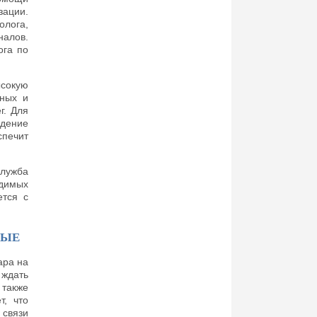
зации.
олога,
налов.
ога по
ысокую
тных и
г. Для
дение
печит
служба
одимых
ется с
НЫЕ
ара на
ждать
 также
т, что
 связи