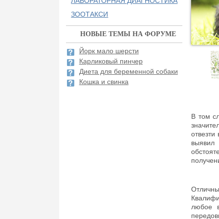
ЛАБОРАТОРНАЯ ДИАГНОСТИКА
ЗООТАКСИ
НОВЫЕ ТЕМЫ НА ФОРУМЕ
Йорк мало шерсти
Карликовый пинчер
Диета для беременной собаки
Кошка и свинка
В том с
значите
отвезти 
выявил
обстоят
получен
Отличны
Квалифи
любое в
передов