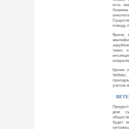
есть ка
Хозяева
онколог
Существ
поводу 
Врачи, 
квалифи
зарубеж
таких п
инъекц
операти
Кроме э
Vetlide
препара
учетом в
ВЕТ
Предост
дом су
обществ
будет м
питомец 