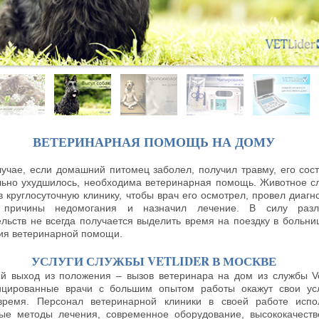
ВЕТЕРИНАРНАЯ ПОМОЩЬ НА ДОМУ
лучае, если домашний питомец заболел, получил травму, его сос
льно ухудшилось, необходима ветеринарная помощь. Животное с
в круглосуточную клинику, чтобы врач его осмотрел, провел диагно
 причины недомогания и назначил лечение. В силу разл
ельств не всегда получается выделить время на поездку в больни
ия ветеринарной помощи.
УСЛУГИ СЛУЖБЫ VETLIDER В МОСКВЕ
й выход из положения – вызов ветеринара на дом из службы Vet
цированные врачи с большим опытом работы окажут свои ус
ремя. Персонал ветеринарной клиники в своей работе испо
ые методы лечения, современное оборудование, высококачест