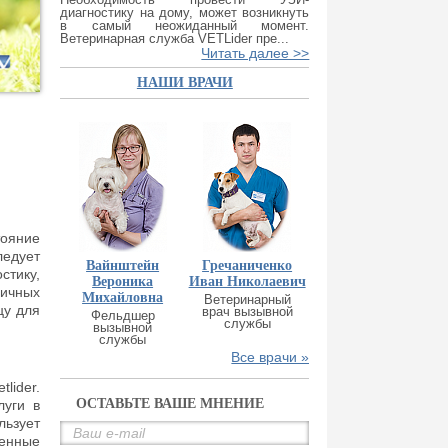
диагностику на дому, может возникнуть
в самый неожиданный момент.
Ветеринарная служба VETLider пре...
Читать далее >>
НАШИ ВРАЧИ
тояние
ледует
Вайнштейн
Гречаниченко
стику,
Вероника
Иван Николаевич
ичных
Михайловна
Ветеринарный
цу для
врач вызывной
Фельдшер
службы
вызывной
службы
Все врачи »
lider.
ОСТАВЬТЕ ВАШЕ МНЕНИЕ
луги в
льзует
венные