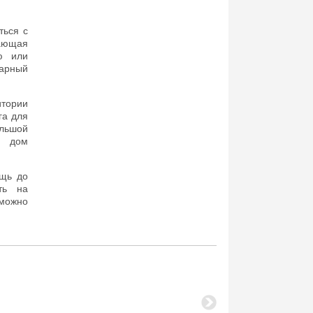
ться с
жающая
ю или
нарный
итории
га для
льшой
а дом
ощь до
ть на
можно