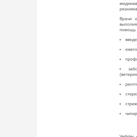
медика
реанима
Врачи о
выполня
помощь 
введе
ежего
профи
заб
(ветери
рентг
стери
стриж
чипир
Vetlide