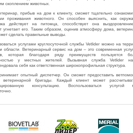
им скоплением животных.
етеринар, прибыв на дом к клиенту, сможет тщательно ознакоми
ми проживания животного. Он способен выяснить, как окру
вка действует на питомца, способствует она выздоровлени
т угнетает его. Таким образом, оценив атмосферу дома, ветери
ожет сделать правильные выводы.
зоваться услугами круглосуточной службы Vetlider можно на терр
и области. Ветеринарный сервис на дом – это современная услу
ев, которая благодаря ряду преимуществ пользуется бо
рностью у местных жителей. Вызывная служба Vetlider н
ендовала себя как ответственная широкопрофильная структура.
ринимает опытный диспетчер. Он сможет предоставить ветпом
а ветеринарной бригады. Каждый клиент может рассчитыва
ицированную консультацию. Воспользоваться услугой 
точно.