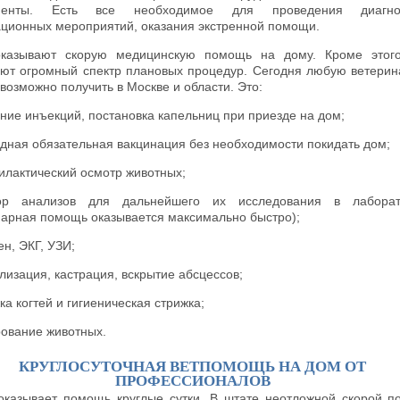
менты. Есть все необходимое для проведения диагнос
ционных мероприятий, оказания экстренной помощи.
казывают скорую медицинскую помощь на дому. Кроме этого
ют огромный спектр плановых процедур. Сегодня любую ветери
возможно получить в Москве и области. Это:
ние инъекций, постановка капельниц при приезде на дом;
дная обязательная вакцинация без необходимости покидать дом;
лактический осмотр животных;
ор анализов для дальнейшего их исследования в лаборат
нарная помощь оказывается максимально быстро);
ен, ЭКГ, УЗИ;
лизация, кастрация, вскрытие абсцессов;
ка когтей и гигиеническая стрижка;
ование животных.
КРУГЛОСУТОЧНАЯ ВЕТПОМОЩЬ НА ДОМ ОТ
ПРОФЕССИОНАЛОВ
r оказывает помощь круглые сутки. В штате неотложной скорой 