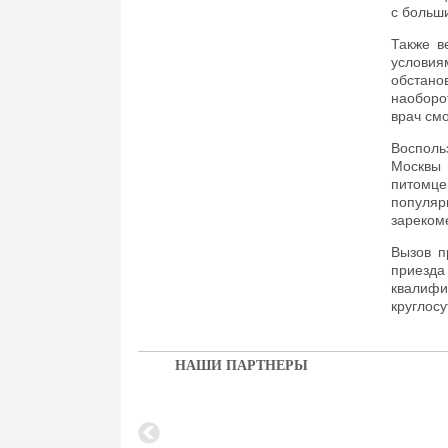
с больш
Также в
условия
обстано
наоборо
врач см
Восполь
Москвы 
питомц
популя
зареком
Вызов п
приезд
квалиф
круглосу
НАШИ ПАРТНЕРЫ