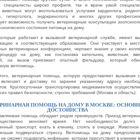
к специалисты широко профиля, так и врачи узкой специали
 животных могут воспользоваться услугами кардиолога, родент
а, гипертолога, эндокринолога и многих других профессио
ует возможность получить ветеринарные консультации зоопсихол
психического состояния питомца на дому.
которые работают в вызывной ветеринарной службе, имеют в
кацию и соответствующее образование. Они участвуют в мес
ных ветеринарных конференциях, черпают знания у своих колле
роцедур на дому, как постановка капельниц животным, вве
ий, на вызов приезжает опытный фельдшер, который обес
вную ветпомощь.
того, ветеринарная помощь, которую предоставляет вызывная 
r, включает и доставку по заранее указанному адресу необх
тов. Круглосуточная транспортировка медикаментов осуществля
сех правил безопасности, строгих требований (Москва и область).
ЕРИНАРНАЯ ПОМОЩЬ НА ДОМУ В МОСКВЕ: ОСНОВ
ДОСТОИНСТВА
авляемая помощь обладает рядом преимуществ. Приход ветерин
щественно экономит время. Нет необходимости долго 
енный транспорт, ехать в клинику, стоять в очереди. Животное
еньше подвергаться стрессу. Ветпомощь на дому предполагае
не сможет подхватить инфекцию, которая присутствует в клинике в